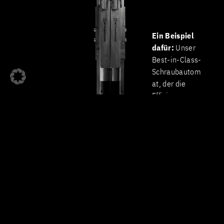
Ein Beispiel
dafür:
Unser
Best-in-Class-
Schraubautom
at, der die
Effizienz um
entscheidend
e
Zusatzprozent
e steigert.